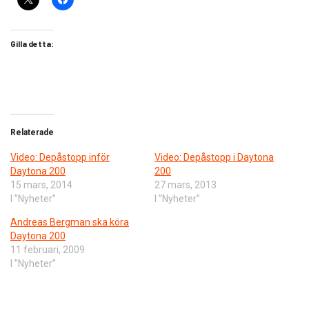
Gilla detta:
Relaterade
Video: Depåstopp inför
Video: Depåstopp i Daytona
Daytona 200
200
15 mars, 2014
27 mars, 2013
I ”Nyheter”
I ”Nyheter”
Andreas Bergman ska köra
Daytona 200
11 februari, 2009
I ”Nyheter”