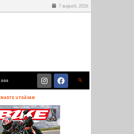
7 augusti, 2026
 oss
ENASTE UTGÅVAN