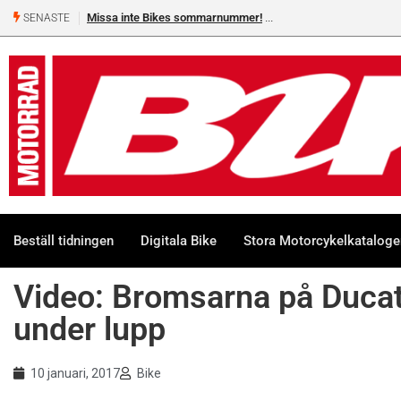
Missa inte Bikes sommarnummer!
SENASTE
Beställ tidningen
Digitala Bike
Stora Motorcykelkatalog
Video: Bromsarna på Duca
under lupp
10 januari, 2017
Bike