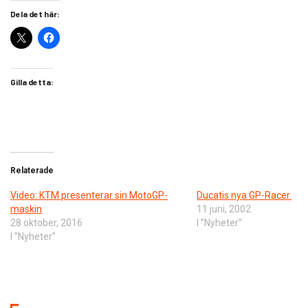
Dela det här:
Gilla detta:
Relaterade
Video: KTM presenterar sin MotoGP-
Ducatis nya GP-Racer.
maskin
11 juni, 2002
28 oktober, 2016
I ”Nyheter”
I ”Nyheter”