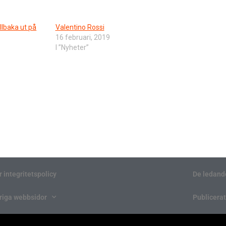
illbaka ut på
Valentino Rossi
16 februari, 2019
I ”Nyheter”
r integritetspolicy
De ledand
riga webbsidor
Publicerat