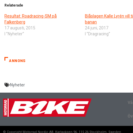
Relaterade
Resultat: Roadracing-SM på
Blåslagen Kalle Lyrén vill t
Falkenberg
banan
17 augusti, 2015
24 juni, 2017
I ”Nyheter”
I ”Dragracing”
ANNONS
Nyheter
Vå
Öv
© Copyright Motorrad Nordic AB, Karlavägen 96, 115 26 Stockholm, Sweden