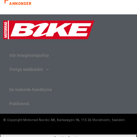
ANNONSER
Vår integritetspolicy
Övriga webbsidor
De ledande handlarna
Publicerat
© Copyright Motorrad Nordic AB, Karlavägen 96, 115 26 Stockholm, Sweden