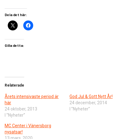
Dela det här:
Gilla detta:
Relaterade
Årets intensivaste period är
God Jul & Gott Nytt År!
här
24 december, 2014
24 oktober, 2013
I ”Nyheter”
I ”Nyheter”
MC Center i Vänersborg
nysatsar!
13 mars, 2020