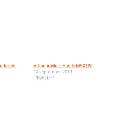
onda och
Vi har provkört Honda MSX125
14 september, 2013
I ”Nyheter”