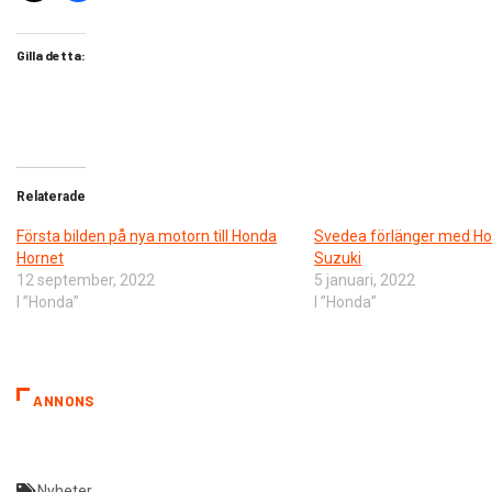
Gilla detta:
Relaterade
Första bilden på nya motorn till Honda
Svedea förlänger med H
Hornet
Suzuki
12 september, 2022
5 januari, 2022
I ”Honda”
I ”Honda”
ANNONS
Nyheter