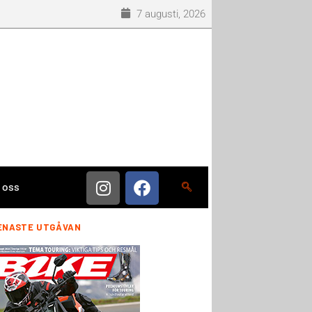
7 augusti, 2026
 oss
ENASTE UTGÅVAN