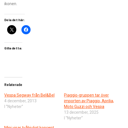
ikonen.
Dela det här:
Gilla detta:
Relaterade
Vespa Segway från Bel&Bel
Piaggio-gruppen tar över
4 december, 2013
importen av Piaggio, Aprilia,
I ”Nyheter”
Moto Guzzi och Vespa
13 december, 2025
I ”Nyheter”
Mini visar tvåhjuligt koncept