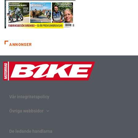
ANNONSER
Vår integritetspolicy
Övriga webbsidor
De ledande handlarna