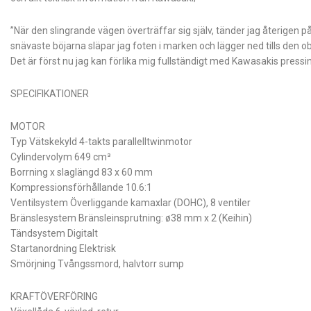
”När den slingrande vägen överträffar sig själv, tänder jag återigen på
snävaste böjarna släpar jag foten i marken och lägger ned tills den 
Det är först nu jag kan förlika mig fullständigt med Kawasakis pres
SPECIFIKATIONER
MOTOR
Typ Vätskekyld 4-takts parallelltwinmotor
Cylindervolym 649 cm³
Borrning x slaglängd 83 x 60 mm
Kompressionsförhållande 10.6:1
Ventilsystem Överliggande kamaxlar (DOHC), 8 ventiler
Bränslesystem Bränsleinsprutning: ø38 mm x 2 (Keihin)
Tändsystem Digitalt
Startanordning Elektrisk
Smörjning Tvångssmord, halvtorr sump
KRAFTÖVERFÖRING