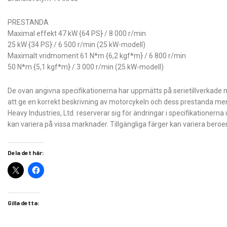
PRESTANDA
Maximal effekt 47 kW {64 PS} / 8 000 r/min
25 kW {34 PS} / 6 500 r/min (25 kW-modell)
Maximalt vridmoment 61 N
*
m {6,2 kgf
*
m} / 6 800 r/min
50 N
*
m {5,1 kgf
*
m} / 3 000 r/min (25 kW-modell)
De ovan angivna specifikationerna har uppmätts på serietillverkade m
att ge en korrekt beskrivning av motorcykeln och dess prestanda m
Heavy Industries, Ltd. reserverar sig för ändringar i specifikationer
kan variera på vissa marknader. Tillgängliga färger kan variera ber
Dela det här:
Gilla detta: