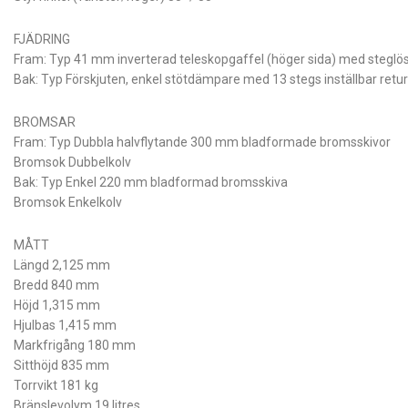
FJÄDRING
Fram: Typ 41 mm inverterad teleskopgaffel (höger sida) med steglös
Bak: Typ Förskjuten, enkel stötdämpare med 13 stegs inställbar retu
BROMSAR
Fram: Typ Dubbla halvflytande 300 mm bladformade bromsskivor
Bromsok Dubbelkolv
Bak: Typ Enkel 220 mm bladformad bromsskiva
Bromsok Enkelkolv
MÅTT
Längd 2,125 mm
Bredd 840 mm
Höjd 1,315 mm
Hjulbas 1,415 mm
Markfrigång 180 mm
Sitthöjd 835 mm
Torrvikt 181 kg
Bränslevolym 19 litres