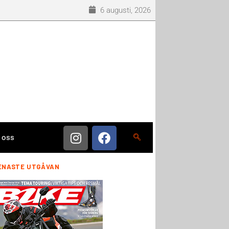
6 augusti, 2026
 oss
ENASTE UTGÅVAN