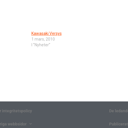
Kawasaki Versys
1 mars, 2010
I ”Nyheter”
r integritetspolicy
De ledand
riga webbsidor
Publicerat