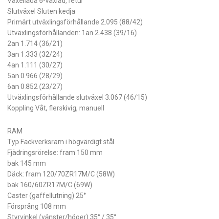
Växellåda 6-växlad, retur
Slutväxel Sluten kedja
Primärt utväxlingsförhållande 2.095 (88/42)
Utväxlingsförhållanden: 1an 2.438 (39/16)
2an 1.714 (36/21)
3an 1.333 (32/24)
4an 1.111 (30/27)
5an 0.966 (28/29)
6an 0.852 (23/27)
Utväxlingsförhållande slutväxel 3.067 (46/15)
Koppling Våt, flerskivig, manuell
RAM
Typ Fackverksram i högvärdigt stål
Fjädringsrörelse: fram 150 mm
bak 145 mm
Däck: fram 120/70ZR17M/C (58W)
bak 160/60ZR17M/C (69W)
Caster (gaffellutning) 25°
Försprång 108 mm
Styrvinkel (vänster/höger) 35° / 35°