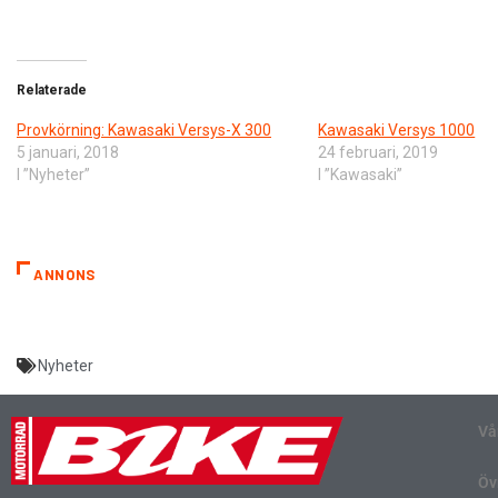
Relaterade
Provkörning: Kawasaki Versys-X 300
Kawasaki Versys 1000
5 januari, 2018
24 februari, 2019
I ”Nyheter”
I ”Kawasaki”
ANNONS
Nyheter
Vå
Öv