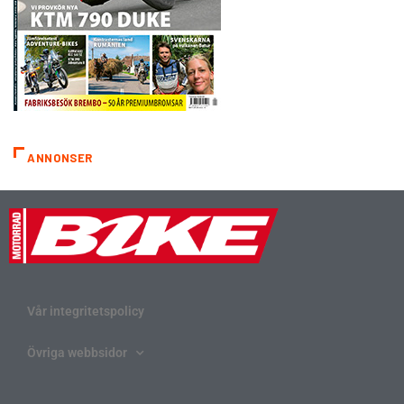
ANNONSER
Vår integritetspolicy
Övriga webbsidor