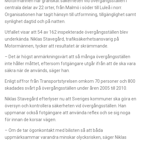
Motormännen har granskat säkerheten vid övergångsställen i
centrala delar av 22 orter, från Malmö i söder till Luleå i norr.
Organisationen har tagit hänsyn till utformning, tillgänglighet samt
synlighet dagtid och på natten.
Utfallet visar att 54 av 162 inspekterade övergångsställen blev
underkända. Niklas Stavegård, trafiksäkerhetsansvarig på
Motormännen, tycker att resultatet är skrämmande.
– Det är högst anmärkningsvärt att så många övergångsställen
inte håller måttet, eftersom fotgängare utgår ifrån att de ska vara
säkra när de används, säger han.
Enligt siffror från Transportstyrelsen omkom 70 personer och 800
skadades svårt på övergångsställen under åren 2005 till 2010.
Niklas Stavegård efterlyser nu att Sveriges kommuner ska göra en
översyn och kontrollera säkerheten vid övergångsställen. Han
uppmanar också fotgängare att använda reflex och se sig noga
för innan de korsar vägen.
– Om de tar ögonkontakt med bilisten så att båda
uppmärksammar varandra minskar olycksrisken, säger Niklas