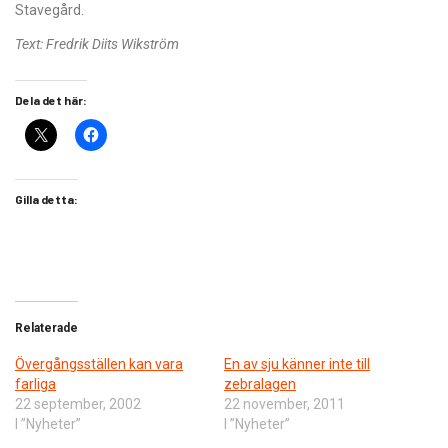
Stavegård.
Text: Fredrik Diits Wikström
Dela det här:
Gilla detta:
Relaterade
Övergångsställen kan vara
En av sju känner inte till
farliga
zebralagen
22 september, 2002
22 november, 2011
I ”Nyheter”
I ”Nyheter”