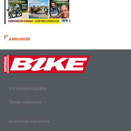
ANNONSER
Vår integritetspolicy
Övriga webbsidor
De ledande handlarna