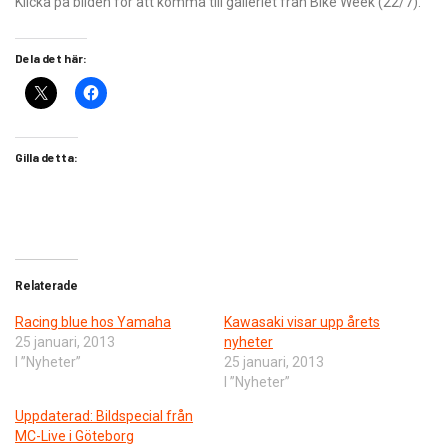
Klicka på bilden för att komma till galleriet från Bike Week (22/7).
Dela det här:
Gilla detta:
Relaterade
Racing blue hos Yamaha
Kawasaki visar upp årets
25 januari, 2013
nyheter
I ”Nyheter”
25 januari, 2013
I ”Nyheter”
Uppdaterad: Bildspecial från
MC-Live i Göteborg