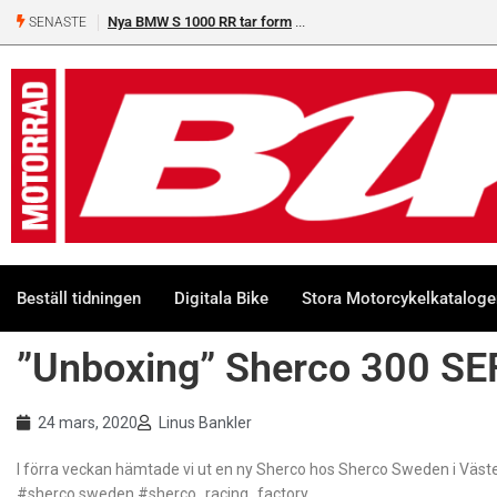
Nya BMW S 1000 RR tar form
SENASTE
Beställ tidningen
Digitala Bike
Stora Motorcykelkatalog
”Unboxing” Sherco 300 SE
24 mars, 2020
Linus Bankler
I förra veckan hämtade vi ut en ny Sherco hos Sherco Sweden i Väste
#sherco.sweden #sherco_racing_factory