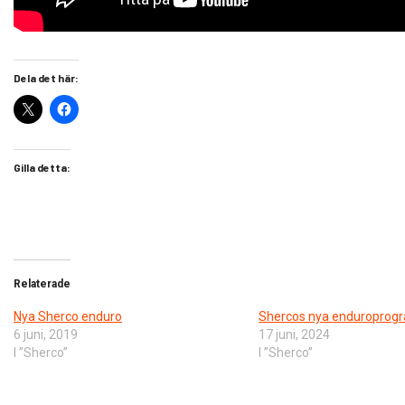
Dela det här:
Gilla detta:
Relaterade
Nya Sherco enduro
Shercos nya enduroprogr
6 juni, 2019
17 juni, 2024
I ”Sherco”
I ”Sherco”