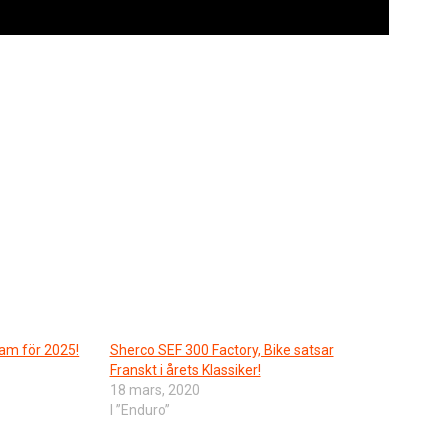
am för 2025!
Sherco SEF 300 Factory, Bike satsar
Franskt i årets Klassiker!
18 mars, 2020
I ”Enduro”