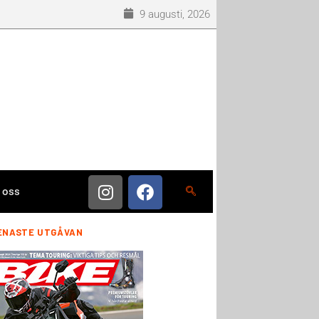
9 augusti, 2026
 oss
ENASTE UTGÅVAN