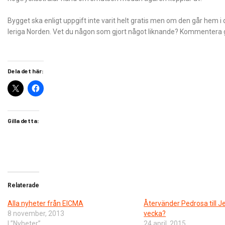
Bygget ska enligt uppgift inte varit helt gratis men om den går hem 
leriga Norden. Vet du någon som gjort något liknande? Kommentera 
Dela det här:
Gilla detta:
Relaterade
Alla nyheter från EICMA
Återvänder Pedrosa till 
8 november, 2013
vecka?
I ”Nyheter”
24 april, 2015