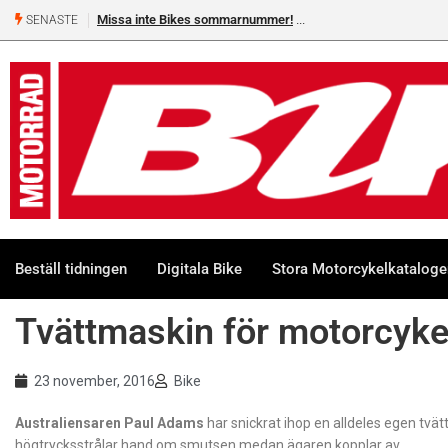
Missa inte Bikes sommarnummer!
SENASTE
Beställ tidningen
Digitala Bike
Stora Motorcykelkatalog
Tvättmaskin för motorcyke
23 november, 2016
Bike
Australiensaren Paul Adams
har snickrat ihop en alldeles egen tvä
högtrycksstrålar hand om smutsen medan ägaren kopplar av.