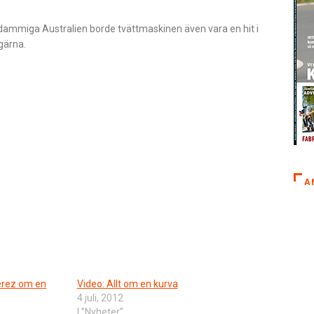
i dammiga Australien borde tvättmaskinen även vara en hit i
gärna.
A
Jerez om en
Video: Allt om en kurva
4 juli, 2012
I ”Nyheter”