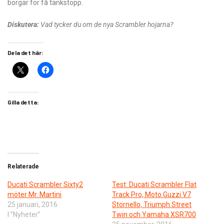
borgar för få tankstopp.
Diskutera:
Vad tycker du om de nya Scrambler hojarna?
Dela det här:
Gilla detta:
Relaterade
​Ducati Scrambler Sixty2
Test: Ducati Scrambler Flat
möter Mr. Martini
Track Pro, Moto Guzzi V7
25 januari, 2016
Stornello, Triumph Street
I ”Nyheter”
Twin och Yamaha XSR700