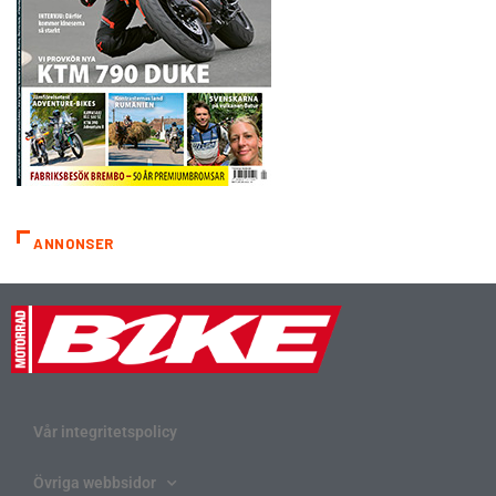
ANNONSER
Vår integritetspolicy
Övriga webbsidor