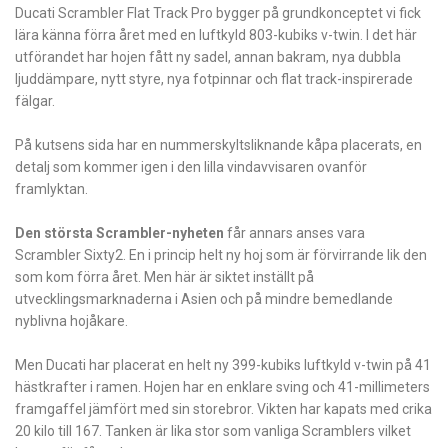
Ducati Scrambler Flat Track Pro bygger på grundkonceptet vi fick
lära känna förra året med en luftkyld 803-kubiks v-twin. I det här
utförandet har hojen fått ny sadel, annan bakram, nya dubbla
ljuddämpare, nytt styre, nya fotpinnar och flat track-inspirerade
fälgar.
På kutsens sida har en nummerskyltsliknande kåpa placerats, en
detalj som kommer igen i den lilla vindavvisaren ovanför
framlyktan.
Den största Scrambler-nyheten
får annars anses vara
Scrambler Sixty2. En i princip helt ny hoj som är förvirrande lik den
som kom förra året. Men här är siktet inställt på
utvecklingsmarknaderna i Asien och på mindre bemedlande
nyblivna hojåkare.
Men Ducati har placerat en helt ny 399-kubiks luftkyld v-twin på 41
hästkrafter i ramen. Hojen har en enklare sving och 41-millimeters
framgaffel jämfört med sin storebror. Vikten har kapats med crika
20 kilo till 167. Tanken är lika stor som vanliga Scramblers vilket