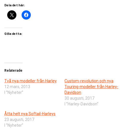
Dela det här:
Gilla detta:
Relaterade
Två nya modeller från Harley
Custom-revolution och nya
12 mars, 2013
Touring-modeller från Harley-
I ”Nyheter”
Davidson
30 augusti, 2017
I ”Harley-Davidson”
Åtta helt nya Softail-Harleys
23 augusti, 2017
I ”Nyheter”