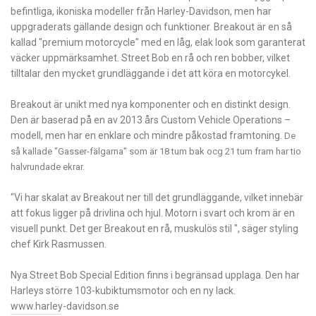
befintliga, ikoniska modeller från Harley-Davidson, men har
uppgraderats gällande design och funktioner. Breakout är en så
kallad "premium motorcycle" med en låg, elak look som garanterat
väcker uppmärksamhet. Street Bob en rå och ren bobber, vilket
tilltalar den mycket grundläggande i det att köra en motorcykel.
Breakout är unikt med nya komponenter och en distinkt design.
Den är baserad på en av 2013 års Custom Vehicle Operations –
modell, men har en enklare och mindre påkostad framtoning.
De
så kallade "Gasser-fälgarna" som är 18 tum bak ocg 21 tum fram har tio
halvrundade ekrar.
"Vi har skalat av Breakout ner till det grundläggande, vilket innebär
att fokus ligger på drivlina och hjul. Motorn i svart och krom är en
visuell punkt. Det ger Breakout en rå, muskulös stil ", säger styling
chef Kirk Rasmussen.
Nya Street Bob Special Edition finns i begränsad upplaga. Den har
Harleys större 103-kubiktumsmotor och en ny lack.
www.harley-davidson.se