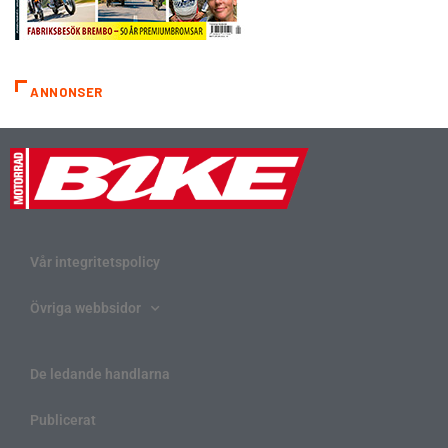
ANNONSER
Vår integritetspolicy
Övriga webbsidor
De ledande handlarna
Publicerat