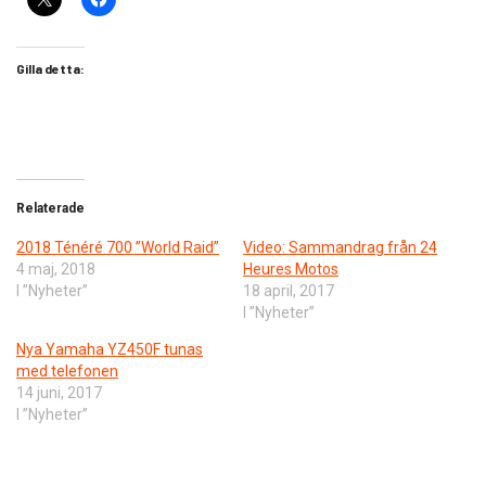
Gilla detta:
Relaterade
2018 Ténéré 700 ”World Raid”
Video: Sammandrag från 24
4 maj, 2018
Heures Motos
I ”Nyheter”
18 april, 2017
I ”Nyheter”
Nya Yamaha YZ450F tunas
med telefonen
14 juni, 2017
I ”Nyheter”