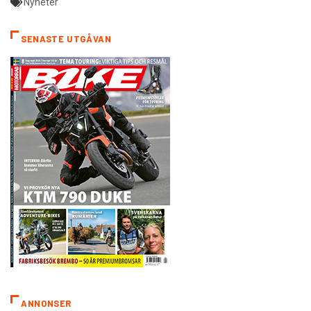
Nyheter
SENASTE UTGÅVAN
ANNONSER