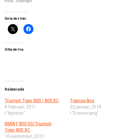
Foto: Triumph
Dela det här:
Gilla detta:
Relaterade
Triumph Tiger 800 / 800 XC
Tigersprång
8 februari, 2011
22 januari, 2018
I ”Nyheter”
I ”Evenemang”
BMW F 800 GS/Triumph
Tiger 800 XC
10 september, 2013