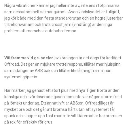
Några vibrationer känner jag heller inte av, inte ens i fotpinnarna
som dessutom helt saknar gummi. Även vindskyddet är fullgott,
jag kör både med den fasta standardrutan och en högre justerbar
tillbehörsvariant och trots crosshjälm (vindfång) är den inga
problem att marscha i autobahn-tempo.
Väl framme vid grusdelen
av körningen är det dags för körläget
Offroad. Det ger en mjukare trottelrespons, tillåter mer hjulspinn
samt stänger av ABS bak och tillåter lite låsning fram innan
systemet griper in.
Här märker jag genast ett stort plus med nya Tiger. Borta är den
känsliga och svår­doserade gasen som inte var någon större fröjd
på lömskt underlag. Ett annat lyft är ABS:en. Offroadläget är
mycket bra och det går att bromsa hårt utan att systemet får
spunk och släpper upp fast man inte vill. Däremot är bakbromsen
på tok för effektiv för grus.