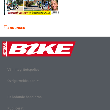
ANNONSER
Vår integritetspolicy
Övriga webbsidor
De ledande handlarna
Publicerat