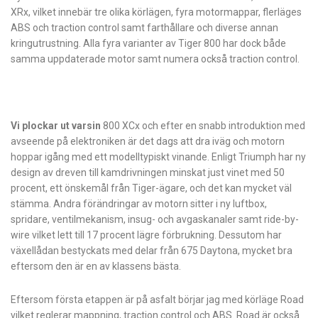
XRx, vilket innebär tre olika körlägen, fyra motormappar, fler­läges
ABS och traction control samt fart­hållare och diverse annan
kringutrustning. Alla fyra varianter av Tiger 800 har dock både
samma uppdaterade motor samt ­numera också traction control.
Vi plockar ut varsin
800 XCx och efter en snabb introduktion med
avseende på elektroniken är det dags att dra iväg och motorn
hoppar igång med ett modelltypiskt vinande. Enligt Triumph har ny
design av dreven till kam­drivningen minskat just vinet med 50
procent, ett önskemål från Tiger-ägare, och det kan mycket väl
stämma. Andra förändringar av motorn sitter i ny luftbox,
spridare, ventilmekanism, insug- och avgaskanaler samt ride-by-
wire vilket lett till 17 procent lägre förbrukning. Dessutom har
växellådan bestyckats med delar från 675 Daytona, mycket bra
eftersom den är en av klassens bästa.
Eftersom första etappen är på asfalt börjar jag med körläge Road
vilket reglerar mappning, traction control och ABS. Road är också