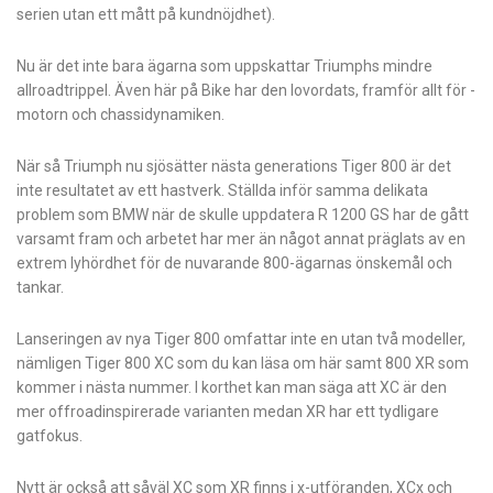
serien utan ett mått på kundnöjdhet).
Nu är det inte bara ägarna som uppskattar Triumphs mindre
allroadtrippel. Även här på Bike har den lovordats, framför allt för ­
motorn och chassidynamiken.
När så Triumph nu sjösätter nästa generations Tiger 800 är det
inte resultatet av ett hastverk. Ställda inför samma delikata
problem som BMW när de skulle uppdatera R 1200 GS har de gått
varsamt fram och arbetet har mer än något annat präglats av en
extrem lyhördhet för de nuvarande 800-ägarnas önskemål och
tankar.
Lanseringen av nya Tiger 800 ­omfattar inte en utan två modeller,
nämligen ­Tiger 800 XC som du kan läsa om här samt 800 XR som
kommer i nästa nummer. I korthet kan man säga att XC är den
mer offroadinspirerade varianten medan XR har ett tydligare
gatfokus.
Nytt är också att såväl XC som XR finns i x-utföranden, XCx och