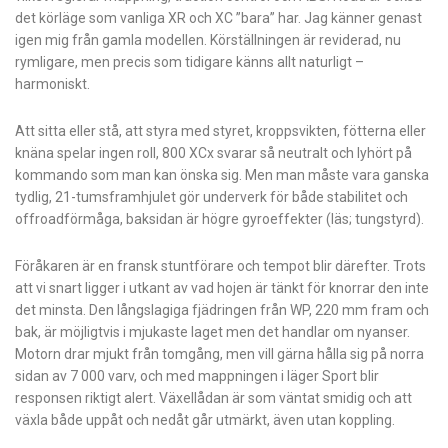
det körläge som vanliga XR och XC ”bara” har. Jag känner genast
igen mig från gamla modellen. Körställningen är reviderad, nu
rymligare, men precis som tidigare känns allt naturligt –
harmoniskt.
Att sitta eller stå, att styra med styret, kroppsvikten, fötterna eller
knäna spelar ingen roll, 800 XCx svarar så neutralt och ­lyhört på
kommando som man kan önska sig. Men man måste vara ganska
tydlig, 21-tumsframhjulet gör underverk för både stabilitet och
offroadförmåga, baksidan är högre gyro­effekter (läs; tungstyrd).
Föråkaren är en fransk stuntförare och tempot blir därefter. Trots
att vi snart ligger i utkant av vad hojen är tänkt för knorrar den inte
det minsta. Den långslagiga fjädringen från WP, 220 mm fram och
bak, är möjligtvis i mjukaste laget men det handlar om nyanser.
Motorn drar mjukt från tomgång, men vill gärna hålla sig på norra
sidan av 7 000 varv, och med mappningen i läger Sport blir
responsen riktigt alert. Växellådan är som väntat smidig och att
växla både uppåt och nedåt går utmärkt, även utan koppling.