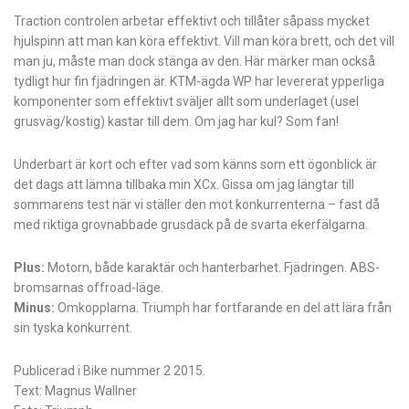
Traction controlen arbetar effektivt och tillåter såpass mycket
hjulspinn att man kan köra effektivt. Vill man köra brett, och det vill
man ju, måste man dock stänga av den. Här märker man också
tydligt hur fin fjädringen är. KTM-ägda WP har levererat ypperliga
komponenter som effektivt sväljer allt som underlaget (usel
grusväg/kostig) kastar till dem. Om jag har kul? Som fan!
Underbart är kort och efter vad som känns som ett ögonblick är
det dags att lämna tillbaka min XCx. Gissa om jag längtar till
sommarens test när vi ställer den mot konkurrenterna – fast då
med riktiga grov­nabbade grusdäck på de svarta ekerfälgarna.
Plus:
Motorn, både karaktär och hanterbarhet. Fjädringen. ABS-
bromsarnas offroad-läge.
Minus:
Omkopplarna. Triumph har fort­farande en del att lära från
sin tyska konkurrent.
Publicerad i Bike nummer 2 2015.
Text: Magnus Wallner