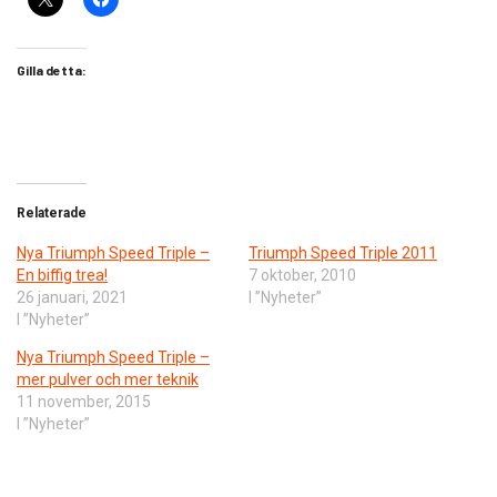
Gilla detta:
Relaterade
Nya Triumph Speed Triple –
Triumph Speed Triple 2011
En biffig trea!
7 oktober, 2010
26 januari, 2021
I ”Nyheter”
I ”Nyheter”
​Nya Triumph Speed Triple –
mer pulver och mer teknik
11 november, 2015
I ”Nyheter”