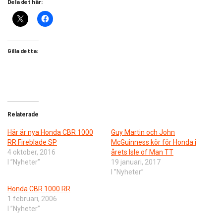
Dela det här:
Gilla detta:
Relaterade
Här är nya Honda CBR 1000
Guy Martin och John
RR Fireblade SP
McGuinness kör för Honda i
4 oktober, 2016
årets Isle of Man TT
I ”Nyheter”
19 januari, 2017
I ”Nyheter”
Honda CBR 1000 RR
1 februari, 2006
I ”Nyheter”