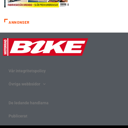
ANNONSER
Vår integritetspolicy
Övriga webbsidor
De ledande handlarna
Publicerat