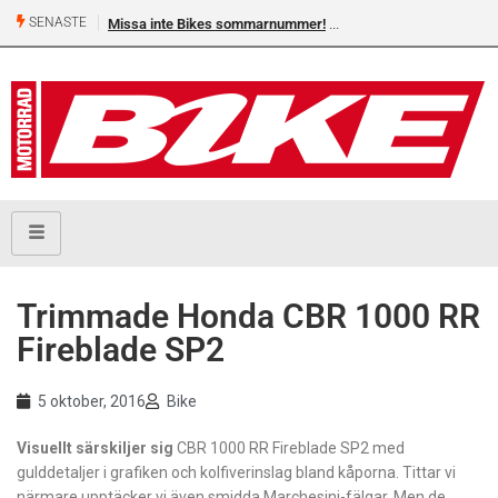
SENASTE
Missa inte Bikes sommarnummer!
Trimmade Honda CBR 1000 RR
Fireblade SP2
5 oktober, 2016
Bike
Visuellt särskiljer sig
CBR 1000 RR Fireblade SP2 med
gulddetaljer i grafiken och kolfiverinslag bland kåporna. Tittar vi
närmare upptäcker vi även smidda Marchesini-fälgar. Men de