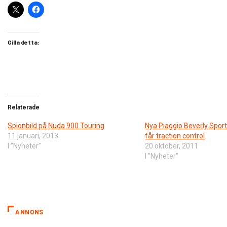
Gilla detta:
Relaterade
Spionbild på Nuda 900 Touring
Nya Piaggio Beverly Spor
11 januari, 2013
får traction control
I ”Nyheter”
20 oktober, 2011
I ”Nyheter”
ANNONS