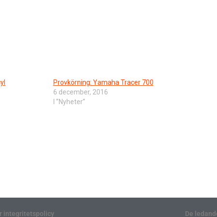
yl
Provkörning: Yamaha Tracer 700
6 december, 2016
I ”Nyheter”
r integritetspolicy
De ledand