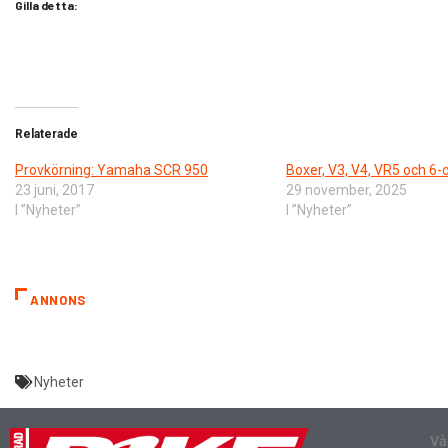
Gilla detta:
Relaterade
Provkörning: Yamaha SCR 950
Boxer, V3, V4, VR5 och 6-c
23 juni, 2017
29 november, 2025
I ”Nyheter”
I ”Nyheter”
ANNONS
Nyheter
Vå