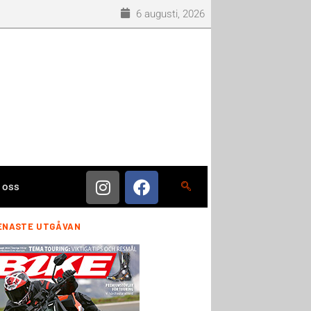
6 augusti, 2026
 oss
ENASTE UTGÅVAN