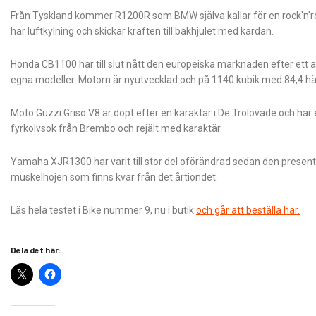
Från Tyskland kommer R1200R som BMW själva kallar för en rock'n'rol
har luftkylning och skickar kraften till bakhjulet med kardan.
Honda CB1100 har till slut nått den europeiska marknaden efter ett ant
egna modeller. Motorn är nyutvecklad och på 1140 kubik med 84,4 hä
Moto Guzzi Griso V8 är döpt efter en karaktär i De Trolovade och har e
fyrkolvsok från Brembo och rejält med karaktär.
Yamaha XJR1300 har varit till stor del oförändrad sedan den present
muskelhojen som finns kvar från det årtiondet.
Läs hela testet i Bike nummer 9, nu i butik
och går att beställa här.
Dela det här: