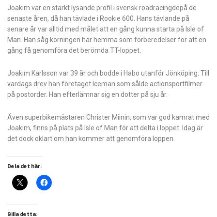
Joakim var en starkt lysande profil i svensk roadracingdepå de
senaste åren, då han tävlade i Rookie 600. Hans tävlande på
senare år var alltid med målet att en gång kunna starta på Isle of
Man. Han såg körningen här hemma som förberedelser för att en
gång få genomföra det berömda TT-loppet.
Joakim Karlsson var 39 år och bodde i Habo utanför Jönköping. Till
vardags drev han företaget Iceman som sålde actionsportfilmer
på postorder. Han efterlämnar sig en dotter på sju år.
Även superbikemästaren Christer Miinin, som var god kamrat med
Joakim, finns på plats på Isle of Man för att delta i loppet. Idag är
det dock oklart om han kommer att genomföra loppen.
Dela det här:
Gilla detta: