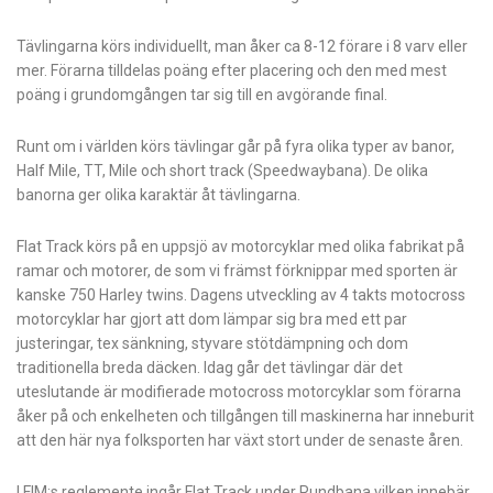
Tävlingarna körs individuellt, man åker ca 8-12 förare i 8 varv eller
mer. Förarna tilldelas
poäng efter placering och den med mest
poäng i grundomgången tar sig till en avgörande
final.
Runt om i världen körs tävlingar går på fyra olika typer av banor,
Half Mile, TT, Mile och short track (Speedwaybana). De olika
banorna ger olika karaktär åt tävlingarna.
Flat Track körs på en uppsjö av motorcyklar med olika fabrikat på
ramar och motorer, de som vi främst förknippar med sporten är
kanske 750 Harley twins. Dagens utveckling av 4 takts
motocross
motorcyklar har gjort att dom lämpar sig bra med ett par
justeringar, tex
sänkning, styvare stötdämpning och dom
traditionella breda däcken. Idag går det tävlingar
där det
uteslutande är modifierade motocross motorcyklar som förarna
åker på och enkelheten
och tillgången till maskinerna har inneburit
att den här nya folksporten har växt stort under de
senaste åren.
I FIM:s reglemente ingår Flat Track under Rundbana vilken innebär