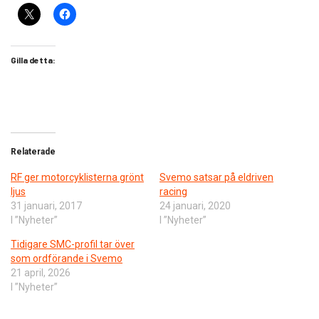
Gilla detta:
Relaterade
RF ger motorcyklisterna grönt
Svemo satsar på eldriven
ljus
racing
31 januari, 2017
24 januari, 2020
I ”Nyheter”
I ”Nyheter”
Tidigare SMC-profil tar över
som ordförande i Svemo
21 april, 2026
I ”Nyheter”