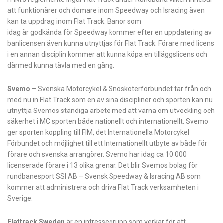
att funktionärer och
domare inom Speedway och Isracing även
kan ta uppdrag inom Flat Track. Banor som
idag är godkända för Speedway kommer efter en uppdatering av
banlicensen även kunna
utnyttjas för Flat Track. Förare med licens
i en annan disciplin kommer att kunna köpa
en tilläggslicens och
därmed kunna tävla med en gång.
Svemo
– Svenska Motorcykel & Snöskoterförbundet tar från och
med nu in Flat Track som
en av sina discipliner och sporten kan nu
utnyttja Svemos ständiga arbete med att värna om utveckling och
säkerhet i MC sporten både nationellt och internationellt. Svemo
ger sporten koppling till FIM, det Internationella Motorcykel
Förbundet och möjlighet till ett Internationellt utbyte av både för
förare och svenska arrangörer. Svemo har idag ca 10 000
licenserade förare i
13 olika grenar. Det blir Svemos bolag för
rundbanesport SSI AB – Svensk Speedway &
Isracing AB som
kommer att administrera och driva Flat Track verksamheten i
Sverige.
Flattrack Sweden
är en intressegrupp som verkar för att