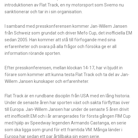
introduktionen av Flat Track, en ny motorsport
som Svemo nu
sanktionerar och tar in i sin organisation.
I samband med presskonferensen kommer Jan-Willem Jansen
från Schweiz som grundat och driver Mefo Cup, det inofficiella EM
sedan 2005. Han kommer att stå till förfogande med sina
erfarenheter och svara på alla frågor och försöka ge er all
information rörande sporten.
Efter presskonferensen, mellan klockan 14-17, har vi bjudit in
förare som kommer att kunna testa
Flat Track och ta del av Jan-
Willem Jansen kunskaper och erfarenheter.
Flat Track är en rundbane disciplin från USA med en lång historia.
Under de senaste åren har
sporten växt och sakta förflyttas över
till Europa. Jan-Willem Jansen har under de senaste 5
åren drivit
ett inofficiellt EM och i år arrangerades för första
gången FIM Cup
med hjälp av Speedway legenden Armando Castanga, en serie
som ska
ligga som grund för ett framtida VM. Många länder i
Europa har sedan ett par år
tillbaka sin egen serie.