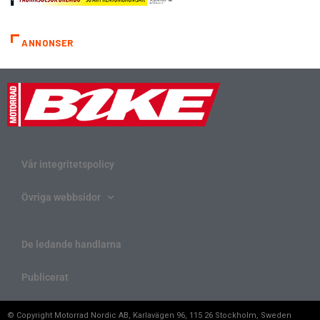
ANNONSER
Vår integritetspolicy
Övriga webbsidor
De ledande handlarna
Publicerat
© Copyright Motorrad Nordic AB, Karlavägen 96, 115 26 Stockholm, Sweden