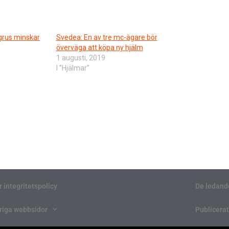
llgrus minskar
Svedea: En av tre mc-ägare bör
överväga att köpa ny hjälm
1 augusti, 2019
I ”Hjälmar”
r integritetspolicy
De ledand
riga webbsidor
Publicerat