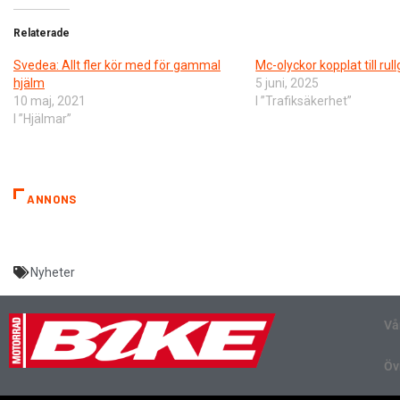
Relaterade
Svedea: Allt fler kör med för gammal
Mc-olyckor kopplat till ru
hjälm
5 juni, 2025
10 maj, 2021
I ”Trafiksäkerhet”
I ”Hjälmar”
ANNONS
Nyheter
Vå
Öv