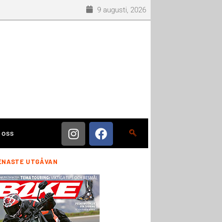
9 augusti, 2026
 oss
ENASTE UTGÅVAN