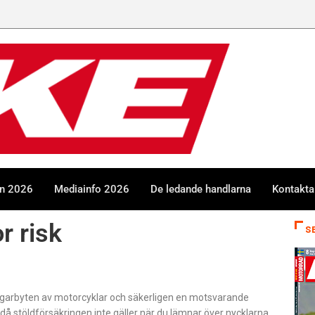
en 2026
Mediainfo 2026
De ledande handlarna
Kontakta
r risk
S
 ägarbyten av motorcyklar och säkerligen en motsvarande
å stöldförsäkringen inte gäller när du lämnar över nycklarna.