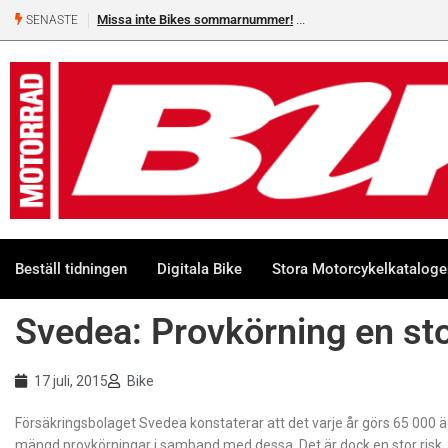
Missa inte Bikes sommarnummer!
SENASTE
Beställ tidningen
Digitala Bike
Stora Motorcykelkatalog
Svedea: Provkörning en sto
17 juli, 2015
Bike
Försäkringsbolaget Svedea konstaterar att det varje år görs 65 000
mängd provkörningar i samband med dessa. Det är dock en stor risk, d