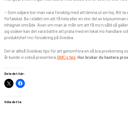
– Som säljare bör man vara försiktig med att lämna ut sin hoj. Att ta e
förfalskat. Be i stället om att få hela eller en stor del av köpsumman 
inhägnat område. Även om man är mån om att få mc:n såld så gäller d
sig osäker kan det vara bättre att prata med en lokal mc-handlare och
produktchef mc-försäkring på Svedea.
Det är alltså Svedeas tips för att genomföra en så bra provkörning s
år kunde vi också presentera
SMC:s tips
.
Hur brukar du hantera prov
Dela det här:
Gilla detta: