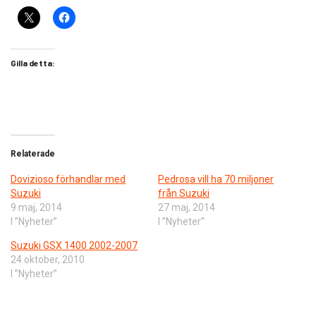
Gilla detta:
Relaterade
Dovizioso förhandlar med
Pedrosa vill ha 70 miljoner
Suzuki
från Suzuki
9 maj, 2014
27 maj, 2014
I ”Nyheter”
I ”Nyheter”
Suzuki GSX 1400 2002-2007
24 oktober, 2010
I ”Nyheter”