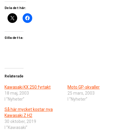
Dela det här:
Gilla detta:
Relaterade
Kawasaki KX 250 fyrtakt
Moto GP-skvaller
18 maj, 2003
25 mars, 2003
I ”Nyheter”
I ”Nyheter”
Så här mycket kostar nya
Kawasaki Z H2
30 oktober, 2019
I ”Kawasaki”