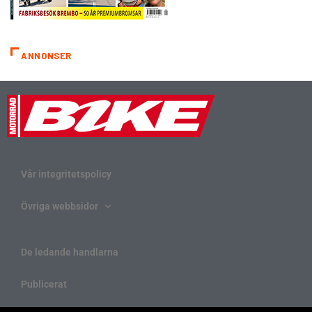
ANNONSER
Vår integritetspolicy
Övriga webbsidor
De ledande handlarna
Publicerat