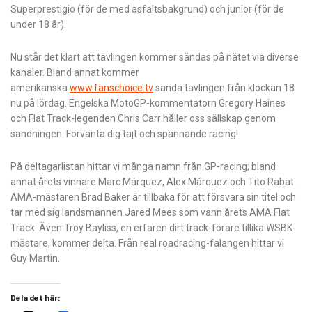
Superprestigio (för de med asfaltsbakgrund) och junior (för de
under 18 år).
Nu står det klart att tävlingen kommer sändas på nätet via diverse
kanaler. Bland annat kommer
amerikanska
www.fanschoice.tv
sända tävlingen från klockan 18
nu på lördag. Engelska MotoGP-kommentatorn Gregory Haines
och Flat Track-legenden Chris Carr håller oss sällskap genom
sändningen. Förvänta dig tajt och spännande racing!
På deltagarlistan hittar vi många namn från GP-racing; bland
annat årets vinnare Marc Márquez, Alex Márquez och Tito Rabat.
AMA-mästaren Brad Baker är tillbaka för att försvara sin titel och
tar med sig landsmannen Jared Mees som vann årets AMA Flat
Track. Även Troy Bayliss, en erfaren dirt track-förare tillika WSBK-
mästare, kommer delta. Från real roadracing-falangen hittar vi
Guy Martin.
Dela det här: