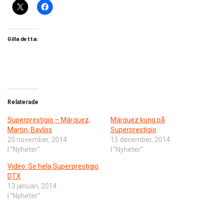
Gilla detta:
Relaterade
Superprestigio – Márquez,
Márquez kung på
Martin, Bayliss
Superprestigio
25 november, 2014
15 december, 2014
I ”Nyheter”
I ”Nyheter”
Video: Se hela Superprestigio
DTX
13 januari, 2014
I ”Nyheter”