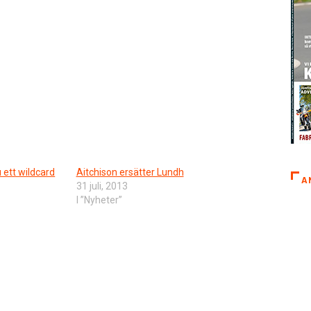
 ett wildcard
Aitchison ersätter Lundh
A
31 juli, 2013
I ”Nyheter”