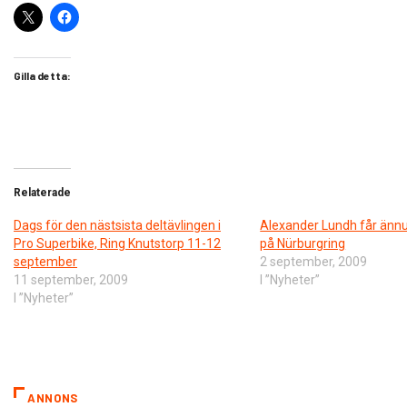
Gilla detta:
Relaterade
Dags för den nästsista deltävlingen i
Alexander Lundh får ännu
Pro Superbike, Ring Knutstorp 11-12
på Nürburgring
september
2 september, 2009
11 september, 2009
I ”Nyheter”
I ”Nyheter”
ANNONS