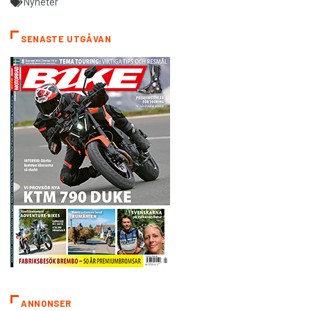
Nyheter
SENASTE UTGÅVAN
ANNONSER