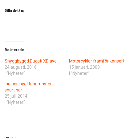
Gilla detta:
Relaterade
​Snyggbyggd Ducati XDiavel
Motorcyklar framför konsert
24 augusti, 2016
15 januari, 2008
I ”Nyheter”
I ”Nyheter”
Indians nya Roadmaster
snart här
25 juli, 2014
I ”Nyheter”