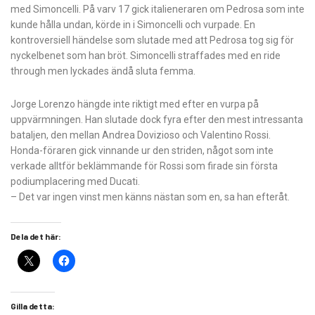
med Simoncelli. På varv 17 gick italieneraren om Pedrosa som inte
kunde hålla undan, körde in i Simoncelli och vurpade. En
kontroversiell händelse som slutade med att Pedrosa tog sig för
nyckelbenet som han bröt. Simoncelli straffades med en ride
through men lyckades ändå sluta femma.
Jorge Lorenzo hängde inte riktigt med efter en vurpa på
uppvärmningen. Han slutade dock fyra efter den mest intressanta
bataljen, den mellan Andrea Dovizioso och Valentino Rossi.
Honda-föraren gick vinnande ur den striden, något som inte
verkade alltför beklämmande för Rossi som firade sin första
podiumplacering med Ducati.
– Det var ingen vinst men känns nästan som en, sa han efteråt.
Dela det här:
Gilla detta: