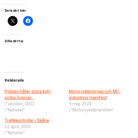
Dela det här:
Gilla detta:
Relaterade
Polisen håller extra koll i
Motorcyklisternas och MC-
södra Sverige…
industrins manifest
7 oktober, 2002
9 maj, 2024
I ”Nyheter”
I ”Motorcykelbranchen”
Trafikkontroller i Skåne
22 april, 2003
I ”Nyheter”