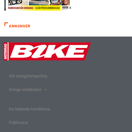
ANNONSER
Vår integritetspolicy
Övriga webbsidor
De ledande handlarna
Publicerat