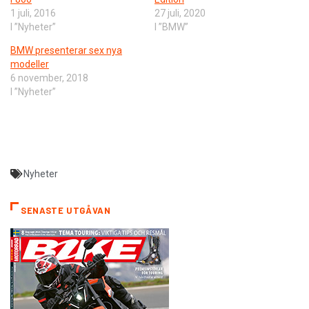
1 juli, 2016
27 juli, 2020
I ”Nyheter”
I ”BMW”
BMW presenterar sex nya
modeller
6 november, 2018
I ”Nyheter”
Nyheter
SENASTE UTGÅVAN