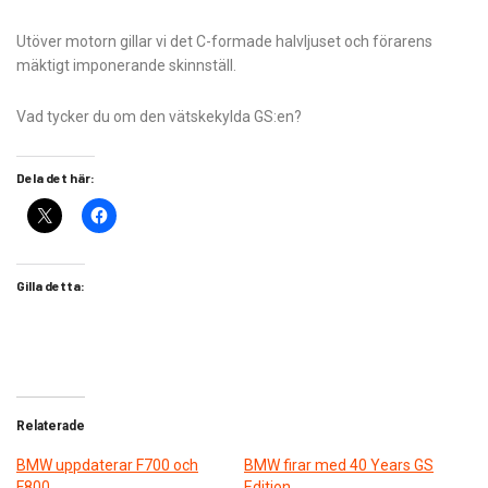
Utöver motorn gillar vi det C-formade halvljuset och förarens
mäktigt imponerande skinnställ.
Vad tycker du om den vätskekylda GS:en?
Dela det här:
Gilla detta:
Relaterade
​BMW uppdaterar F700 och
BMW firar med 40 Years GS
F800
Edition