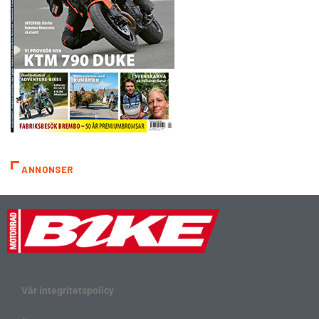
ANNONSER
Vår integritetspolicy