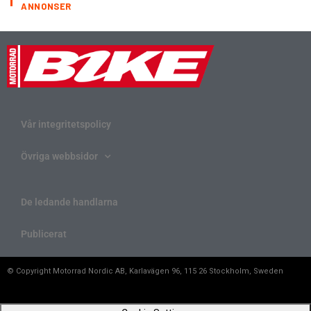
ANNONSER
Vår integritetspolicy
Övriga webbsidor
De ledande handlarna
Publicerat
© Copyright Motorrad Nordic AB, Karlavägen 96, 115 26 Stockholm, Sweden