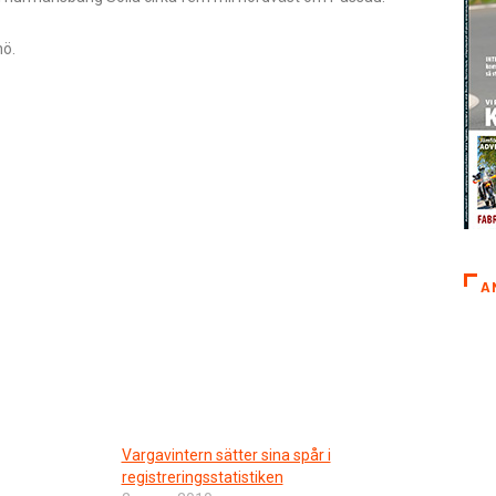
nö.
A
Vargavintern sätter sina spår i
registreringsstatistiken