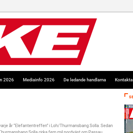
en 2026
Mediainfo 2026
De ledande handlarna
Kontakta
S
rje år ”Elefantentreffen” i Loh/Thurmansbang Solla. Sedan
/Thurmansbang Solla cirka fem mil nordväst om Passau.