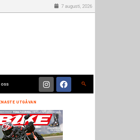
7 augusti, 2026
 oss
ENASTE UTGÅVAN