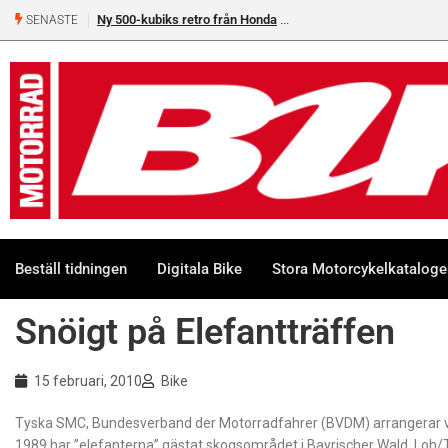
Ny 500-kubiks retro från Honda
SENASTE
Beställ tidningen
Digitala Bike
Stora Motorcykelkatalog
Snöigt på Elefantträffen
15 februari, 2010
Bike
Tyska SMC, Bundesverband der Motorradfahrer (BVDM) arrangerar va
1989 har ”elefanterna” gästat skogsområdet i Bayrischer Wald, Loh