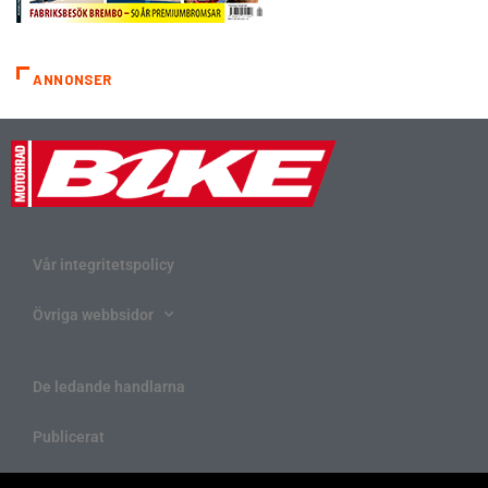
ANNONSER
Vår integritetspolicy
Övriga webbsidor
De ledande handlarna
Publicerat