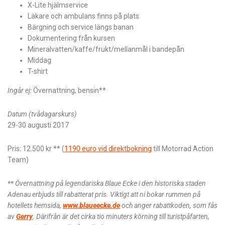
X-Lite hjälmservice
Läkare och ambulans finns på plats
Bärgning och service längs banan
Dokumentering från kursen
Mineralvatten/kaffe/frukt/mellanmål i bandepån
Middag
T-shirt
Ingår ej:
Övernattning, bensin**
Datum (tvådagarskurs)
29-30 augusti 2017
Pris: 12.500 kr ** (
1190 euro vid direktbokning
till Motorrad Action
Team)
** Övernattning på legendariska Blaue Ecke i den historiska staden
Adenau erbjuds till rabatterat pris. Viktigt att ni bokar rummen på
hotellets hemsida,
www.blaueecke.de
och anger rabattkoden, som fås
av
Gerry
. Därifrån är det cirka tio minuters körning till turistpåfarten,