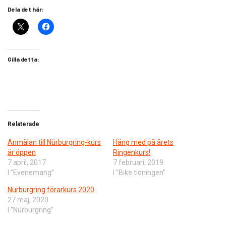
Dela det här:
Gilla detta:
Relaterade
Anmälan till Nürburgring-kurs
Häng med på årets
är öppen
Ringenkurs!
7 april, 2017
7 februari, 2019
I ”Evenemang”
I ”Bike tidningen”
Nürburgring förarkurs 2020
27 maj, 2020
I ”Nürburgring”