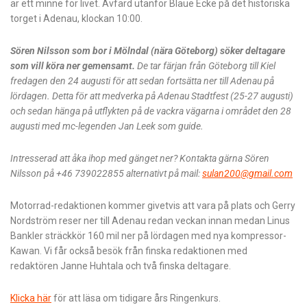
är ett minne för livet. Avfärd utanför Blaue Ecke på det historiska
torget i Adenau, klockan 10:00.
Sören Nilsson som bor i Mölndal (nära Göteborg) söker deltagare
som vill köra ner gemensamt.
De tar färjan från Göteborg till Kiel
fredagen den 24 augusti för att sedan fortsätta ner till Adenau på
lördagen. Detta för att medverka på Adenau Stadtfest (25-27 augusti)
och sedan hänga på utflykten på de vackra vägarna i området den 28
augusti med mc-legenden Jan Leek som guide.
Intresserad att åka ihop med gänget ner? Kontakta gärna Sören
Nilsson på +46 739022855 alternativt på mail:
sulan200@gmail.com
Motorrad-redaktionen kommer givetvis att vara på plats och Gerry
Nordström reser ner till Adenau redan veckan innan medan Linus
Bankler sträckkör 160 mil ner på lördagen med nya kompressor-
Kawan. Vi får också besök från finska redaktionen med
redaktören Janne Huhtala och två finska deltagare.
Klicka här
för att läsa om tidigare års Ringenkurs.