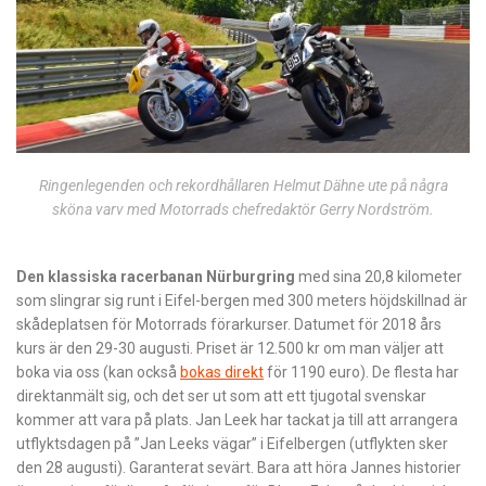
Ringenlegenden och rekordhållaren Helmut Dähne ute på några
sköna varv med Motorrads chefredaktör Gerry Nordström.
Den klassiska racerbanan Nürburgring
med sina 20,8 kilometer
som slingrar sig runt i Eifel-bergen med 300 meters höjdskillnad är
skådeplatsen för Motorrads förarkurser. Datumet för 2018 års
kurs är den 29-30 augusti. Priset är 12.500 kr om man väljer att
boka via oss (kan också
bokas direkt
för 1190 euro). De flesta har
direktanmält sig, och det ser ut som att ett tjugotal svenskar
kommer att vara på plats. Jan Leek har tackat ja till att arrangera
utflyktsdagen på ”Jan Leeks vägar” i Eifelbergen (utflykten sker
den 28 augusti). Garanterat sevärt. Bara att höra Jannes historier