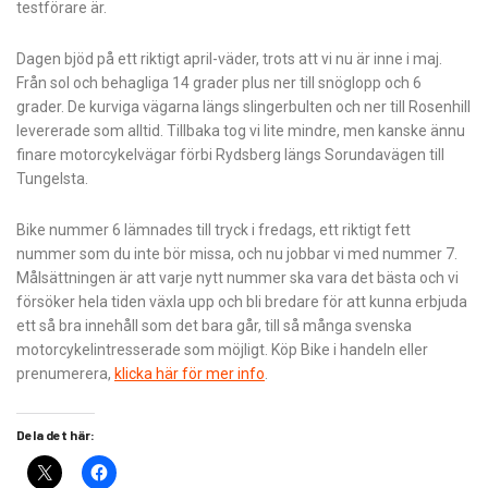
testförare är.
Dagen bjöd på ett riktigt april-väder, trots att vi nu är inne i maj.
Från sol och behagliga 14 grader plus ner till snöglopp och 6
grader. De kurviga vägarna längs slingerbulten och ner till Rosenhill
levererade som alltid. Tillbaka tog vi lite mindre, men kanske ännu
finare motorcykelvägar förbi Rydsberg längs Sorundavägen till
Tungelsta.
Bike nummer 6 lämnades till tryck i fredags, ett riktigt fett
nummer som du inte bör missa, och nu jobbar vi med nummer 7.
Målsättningen är att varje nytt nummer ska vara det bästa och vi
försöker hela tiden växla upp och bli bredare för att kunna erbjuda
ett så bra innehåll som det bara går, till så många svenska
motorcykelintresserade som möjligt. Köp Bike i handeln eller
prenumerera,
klicka här för mer info
.
Dela det här: