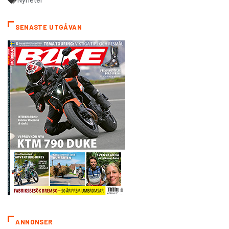
Nyheter
SENASTE UTGÅVAN
ANNONSER