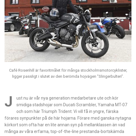
Café Rosenhill är favoritmålet för många stockholmsmotorcyklister,
ligger passligt i slutet av den berömda hojvägen ”Slingerbulten”.
J
ust nu är vår nya generation medarbetare ute och kör
smidiga stadshojar som Ducati Scrambler, Yamaha MT-07
och som här Triumph Trident. Vi vill få in yngre, färska
förares synpunkter på de här hojarna. Förare med ganska nytagna
körkort som ofta har en lite annan syn på mellanklassen än vad
många av våra erfarna, top-of-the-line prestanda-bortskämda