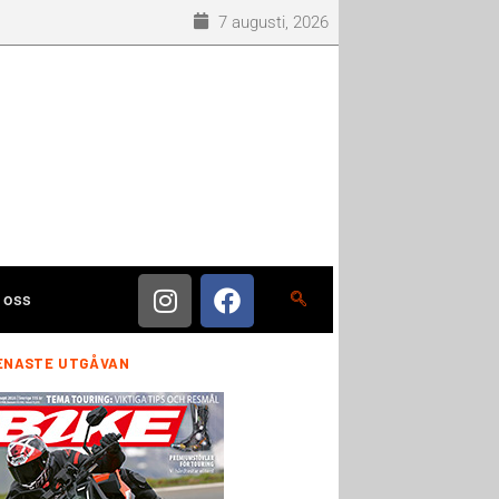
7 augusti, 2026
 oss
ENASTE UTGÅVAN