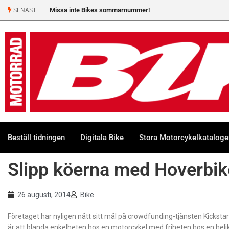
Missa inte Bikes sommarnummer!
SENASTE
Beställ tidningen
Digitala Bike
Stora Motorcykelkatalog
Slipp köerna med Hoverbik
26 augusti, 2014
Bike
Företaget har nyligen nått sitt mål på crowdfunding-tjänsten Kicksta
är att blanda enkelheten hos en motorcykel med friheten hos en heli