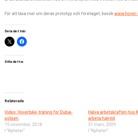
För att läsa mer om deras prototyp och företaget, besök
www.hover-
Dela det här:
Gilla detta:
Relaterade
Video: Hoverbike-träning för Dubai-
Halva arbetskraften hos 
polisen
arbeta halvtid
15 november, 2018
31 mars, 2009
I ”Nyheter”
I ”Nyheter”