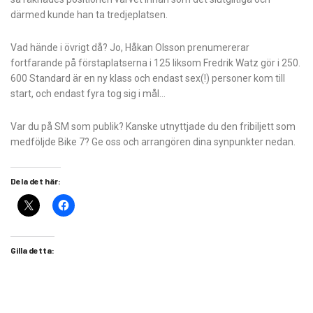
därmed kunde han ta tredjeplatsen.
Vad hände i övrigt då? Jo, Håkan Olsson prenumererar
fortfarande på förstaplatserna i 125 liksom Fredrik Watz gör i 250.
600 Standard är en ny klass och endast sex(!) personer kom till
start, och endast fyra tog sig i mål…
Var du på SM som publik? Kanske utnyttjade du den fribiljett som
medföljde Bike 7? Ge oss och arrangören dina synpunkter nedan.
Dela det här:
Gilla detta: