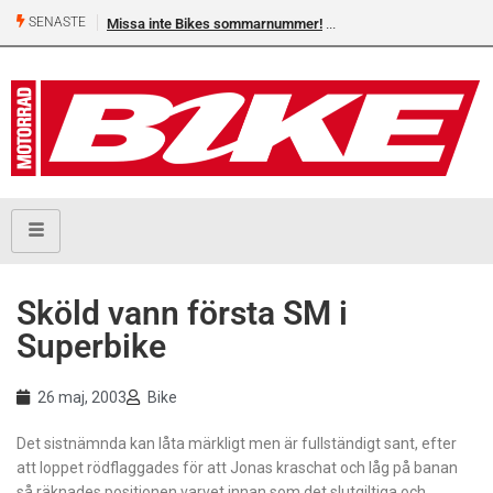
SENASTE
Missa inte Bikes sommarnummer!
Sköld vann första SM i
Superbike
26 maj, 2003
Bike
Det sistnämnda kan låta märkligt men är fullständigt sant, efter
att loppet rödflaggades för att Jonas kraschat och låg på banan
så räknades positionen varvet innan som det slutgiltiga och