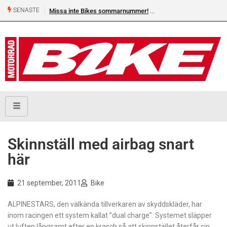
SENASTE
Missa inte Bikes sommarnummer!
Skinnställ med airbag snart
här
21 september, 2011
Bike
ALPINESTARS, den välkända tillverkaren av skyddskläder, har
inom racingen ett system kallat ”dual charge”. Systemet släpper
ut luften långsamt efter en krasch så att skinnstället återfår sin