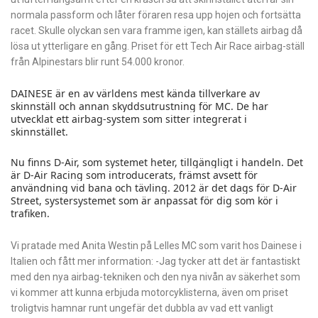
normala passform och låter föraren resa upp hojen och fortsätta
racet. Skulle olyckan sen vara framme igen, kan ställets airbag då
lösa ut ytterligare en gång. Priset för ett Tech Air Race airbag-ställ
från Alpinestars blir runt 54.000 kronor.
DAINESE är en av världens mest kända tillverkare av
skinnställ och annan skyddsutrustning för MC. De har
utvecklat ett airbag-system som sitter integrerat i
skinnstället.
Nu finns D-Air, som systemet heter, tillgängligt i handeln. Det
är D-Air Racing som introducerats, främst avsett för
användning vid bana och tävling. 2012 är det dags för D-Air
Street, systersystemet som är anpassat för dig som kör i
trafiken.
Vi pratade med Anita Westin på Lelles MC som varit hos Dainese i
Italien och fått mer information: -Jag tycker att det är fantastiskt
med den nya airbag-tekniken och den nya nivån av säkerhet som
vi kommer att kunna erbjuda motorcyklisterna, även om priset
troligtvis hamnar runt ungefär det dubbla av vad ett vanligt