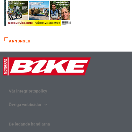
ANNONSER
Vår integritetspolicy
Övriga webbsidor
De ledande handlarna