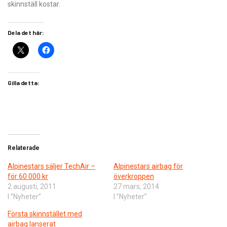
skinnställ kostar.
Dela det här:
Gilla detta:
Relaterade
Alpinestars säljer TechAir –
Alpinestars airbag för
för 60 000 kr
överkroppen
2 augusti, 2011
27 mars, 2014
I ”Nyheter”
I ”Nyheter”
Första skinnstället med
airbag lanserat