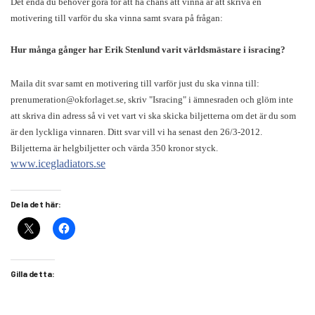
Det enda du behöver göra för att ha chans att vinna är att skriva en
motivering till varför
du ska vinna samt svara på frågan:
Hur många gånger har Erik Stenlund varit världsmästare i isracing?
Maila dit svar samt en motivering till varför just du ska vinna till:
prenumeration@okforlaget.se, skriv "Isracing" i ämnesraden och glöm inte
att skriva din adress så vi vet vart vi ska skicka biljetterna om det är du som
är den lyckliga vinnaren. Ditt svar vill vi ha senast den 26/3-2012.
Biljetterna är helgbiljetter och värda 350 kronor styck.
www.icegladiators.se
Dela det här:
Gilla detta: