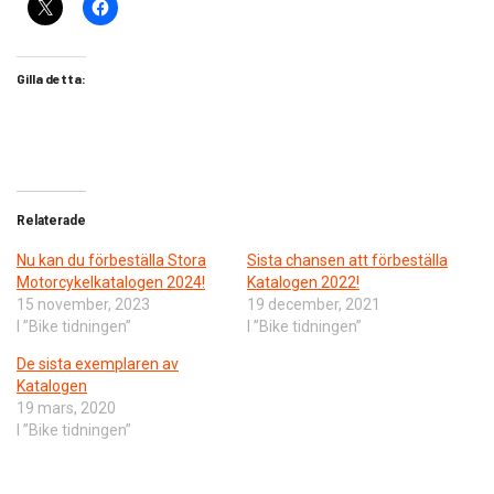
Gilla detta:
Relaterade
Nu kan du förbeställa Stora
Sista chansen att förbeställa
Motorcykelkatalogen 2024!
Katalogen 2022!
15 november, 2023
19 december, 2021
I ”Bike tidningen”
I ”Bike tidningen”
De sista exemplaren av
Katalogen
19 mars, 2020
I ”Bike tidningen”