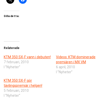
Gilla detta:
Relaterade
KTM 350 SX-F vann i debuten!
Videos: KTM dominerade
7 februari, 2010
premiären i MX VM
I ”Nyheter”
6 april, 2010
I ”Nyheter”
KTM 350 SX-F gör
tävlingspremiär i helgen!
5 februari, 2010
I ”Nyheter”