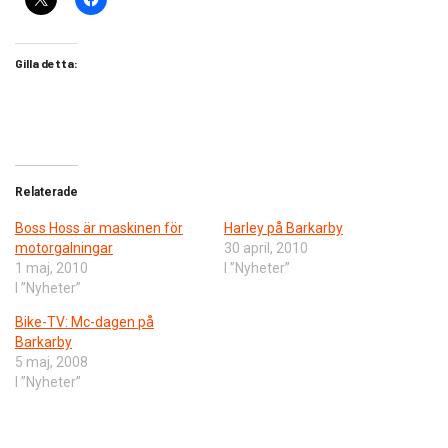
Gilla detta:
Relaterade
Boss Hoss är maskinen för
Harley på Barkarby
motorgalningar
30 april, 2010
1 maj, 2010
I ”Nyheter”
I ”Nyheter”
Bike-TV: Mc-dagen på
Barkarby
5 maj, 2008
I ”Nyheter”