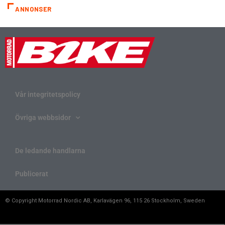
ANNONSER
Vår integritetspolicy
Övriga webbsidor
De ledande handlarna
Publicerat
© Copyright Motorrad Nordic AB, Karlavägen 96, 115 26 Stockholm, Sweden