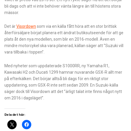
bli dags och att vi inte behöver vänta längre än till höstens stora
mässor.
Det är
Visordown
som via en källa fått höra att en stor brittisk
återförsäljare börjat planera ett ändrat butiksutseende för att ge
plats åt den nya modellen, som blir en 2016-modell. Även en
mindre motorcykel ska vara planerad, källan säger att ”Suzuki vill
vara tillbaka i toppen”.
Med nyheter som uppdaterade S1000RR, ny Yamaha R1,
Kawasaki H2 och Ducati 1299 hamnar nuvarande GSX-R allt mer
på efterkälken. Det börjar alltså bli dags för en riktigt stor
uppdatering, som GSX-R inte sett sedan 2009. En Suzuki-källa
säger dock till Visordown att det ”ärligt talat inte finns något nytt
om 2016 i dagsläget”.
Dela det här: