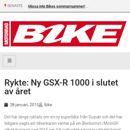
SENASTE
Missa inte Bikes sommarnummer!
Rykte: Ny GSX-R 1000 i slutet
av året
28 januari, 2015
Bike
Det har länge ryktats om en ny superbike från Suzuki och det har
tidigare sagts att tillverkaren väntar på sin återkomst i MotoGP,
vilket är precis vad 2015 ser. Ett nytt rykte säger nu att det börjar