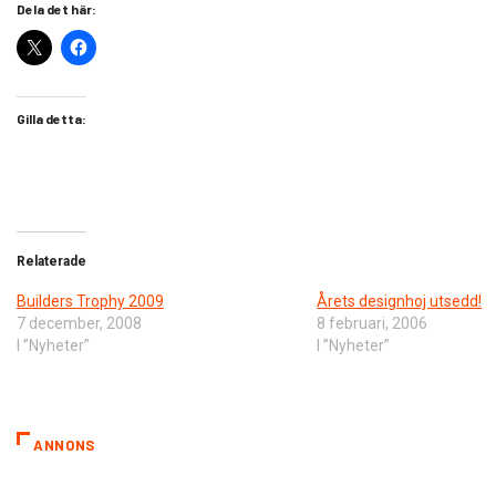
Dela det här:
Gilla detta:
Relaterade
Builders Trophy 2009
Årets designhoj utsedd!
7 december, 2008
8 februari, 2006
I ”Nyheter”
I ”Nyheter”
ANNONS