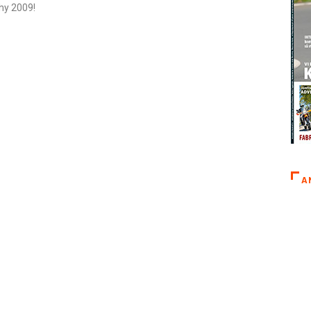
hy 2009!
A