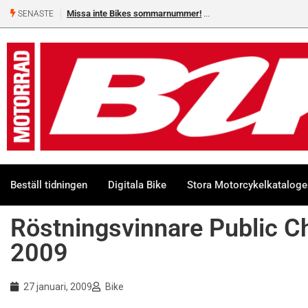
Missa inte Bikes sommarnummer!
SENASTE
Beställ tidningen
Digitala Bike
Stora Motorcykelkatalog
Röstningsvinnare Public C
2009
27 januari, 2009
Bike