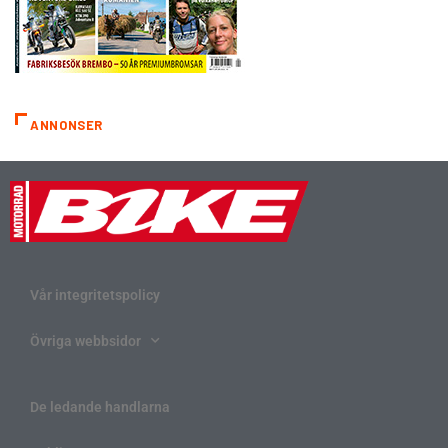
ANNONSER
Vår integritetspolicy
Övriga webbsidor
De ledande handlarna