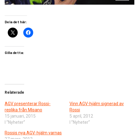
Dela det här:
Gilla detta:
Relaterade
AGV presenterar Rossi-
Vinn AGV-hjälm signerad av
replika från Misano
Rossi
15 januari, 2015
5 april, 2012
I ”Nyheter”
I ”Nyheter”
Rossis nya AGV-hjälm varnas
27 mars, 2012