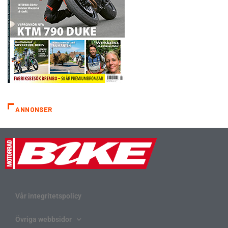
ANNONSER
Vår integritetspolicy
Övriga webbsidor