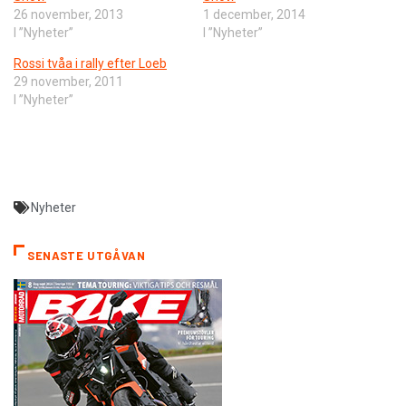
26 november, 2013
1 december, 2014
I ”Nyheter”
I ”Nyheter”
Rossi tvåa i rally efter Loeb
29 november, 2011
I ”Nyheter”
Nyheter
SENASTE UTGÅVAN