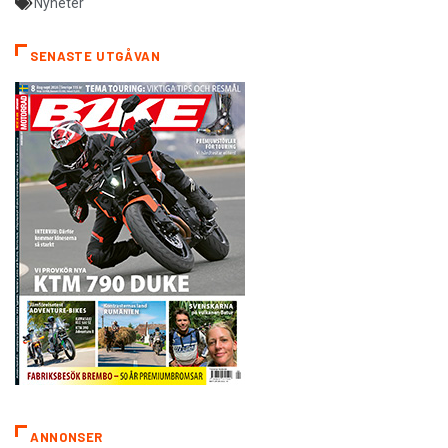
Nyheter
SENASTE UTGÅVAN
ANNONSER