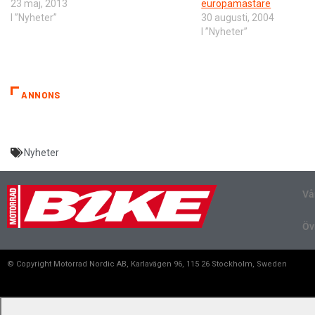
23 maj, 2013
europamästare
I ”Nyheter”
30 augusti, 2004
I ”Nyheter”
ANNONS
Nyheter
Vå
Öv
© Copyright Motorrad Nordic AB, Karlavägen 96, 115 26 Stockholm, Sweden