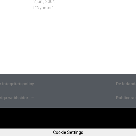
2 juni, 2004
I ”Nyheter”
r integritetspolicy
De ledand
riga webbsidor
Publicerat
Cookie Settings