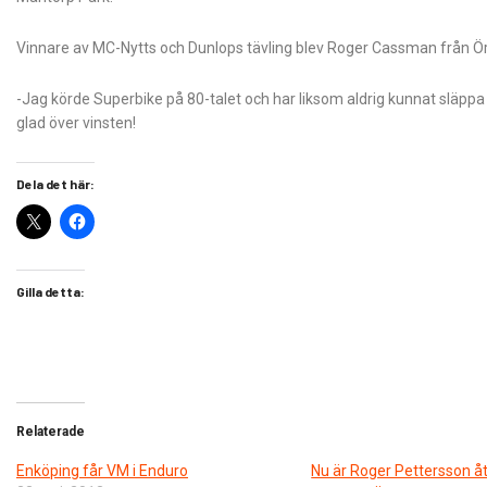
Vinnare av MC-Nytts och Dunlops tävling blev Roger Cassman från Ö
-Jag körde Superbike på 80-talet och har liksom aldrig kunnat släpp
glad över vinsten!
Dela det här:
Gilla detta:
Relaterade
Enköping får VM i Enduro
Nu är Roger Pettersson åt