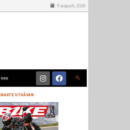
9 augusti, 2026
 oss
ENASTE UTGÅVAN