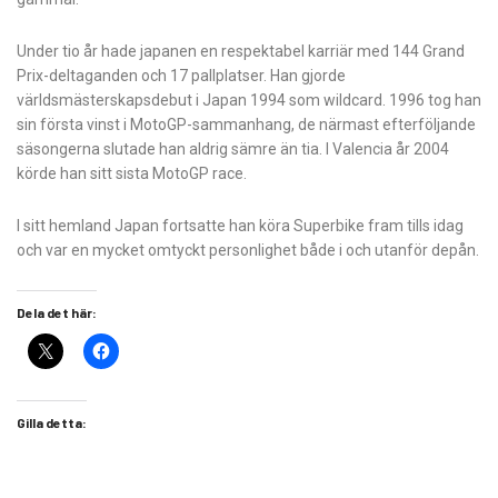
Under tio år hade japanen en respektabel karriär med 144 Grand
Prix-deltaganden och 17 pallplatser. Han gjorde
världsmästerskapsdebut i Japan 1994 som wildcard. 1996 tog han
sin första vinst i MotoGP-sammanhang, de närmast efterföljande
säsongerna slutade han aldrig sämre än tia. I Valencia år 2004
körde han sitt sista MotoGP race.
I sitt hemland Japan fortsatte han köra Superbike fram tills idag
och var en mycket omtyckt personlighet både i och utanför depån.
Dela det här:
Gilla detta: