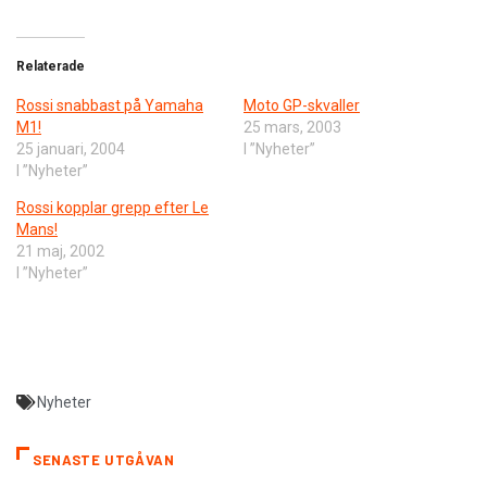
Relaterade
Rossi snabbast på Yamaha
Moto GP-skvaller
M1!
25 mars, 2003
25 januari, 2004
I ”Nyheter”
I ”Nyheter”
Rossi kopplar grepp efter Le
Mans!
21 maj, 2002
I ”Nyheter”
Nyheter
SENASTE UTGÅVAN